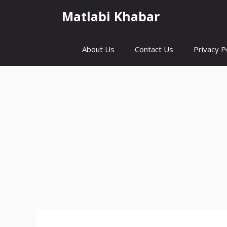
Skip
Matlabi Khabar
to
content
About Us
Contact Us
Privacy P