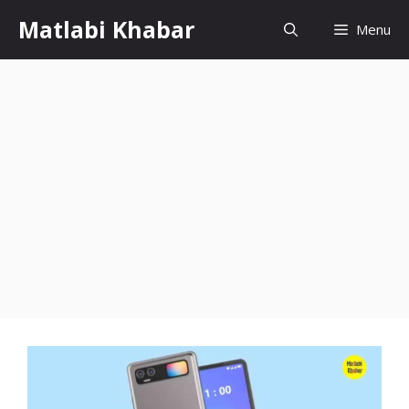
Skip
Matlabi Khabar
Menu
to
content