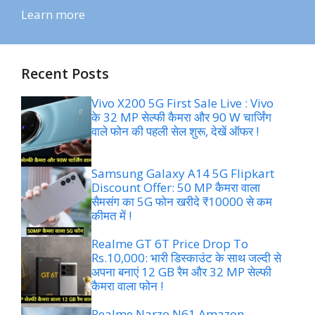
Learn more
Recent Posts
Vivo X200 5G First Sale Live : Vivo
के 32 MP सेल्फी कैमरा और 90 W चार्जिंग
वाले फोन की पहली सेल शुरू, देखें ऑफर !
Samsung Galaxy A14 5G Flipkart
Discount Offer: 50 MP कैमरा वाला
सैमसंग का 5G फोन खरीदे ₹10000 से कम
कीमत में !
Realme GT 6T Price Drop To
Rs.10,000: भारी डिस्काउंट के साथ जल्दी से
अपना बनाएं 12 GB रैम और 32 MP सेल्फी
कैमरा वाला फोन !
Realme Narzo N61 Amazon