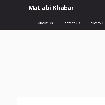
Skip
Matlabi Khabar
to
content
About Us
Contact Us
Privacy P