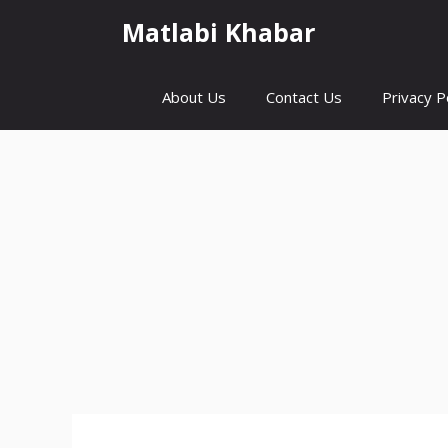
Skip
Matlabi Khabar
to
content
About Us
Contact Us
Privacy P