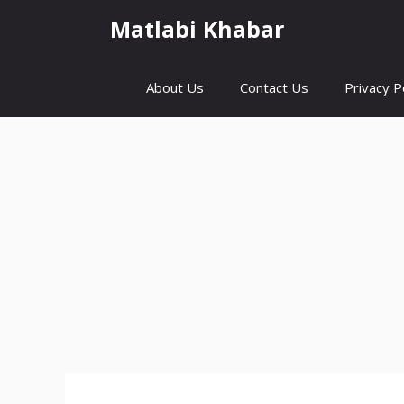
Skip
Matlabi Khabar
to
content
About Us
Contact Us
Privacy P