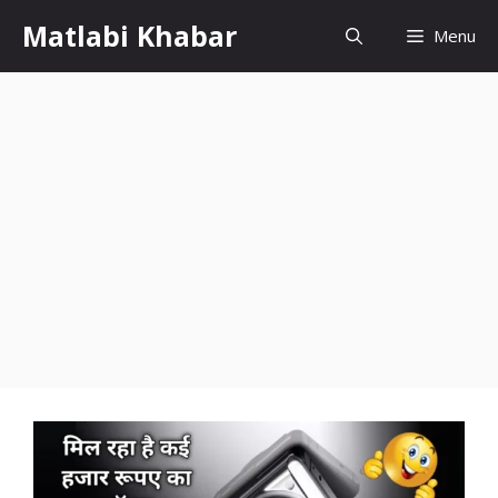
Skip
Matlabi Khabar
Menu
to
content