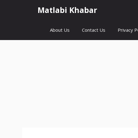
Skip
Matlabi Khabar
to
content
About Us
Contact Us
Privacy P