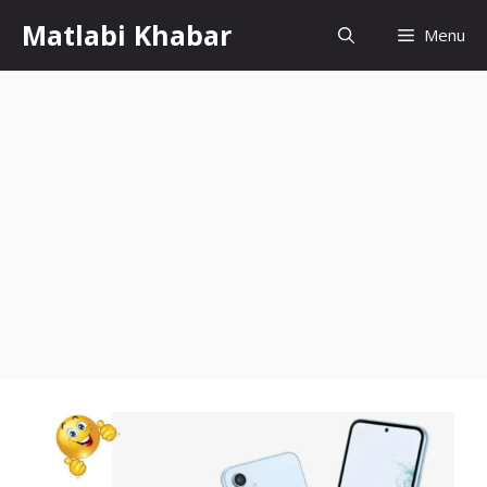
Skip
Matlabi Khabar
Menu
to
content