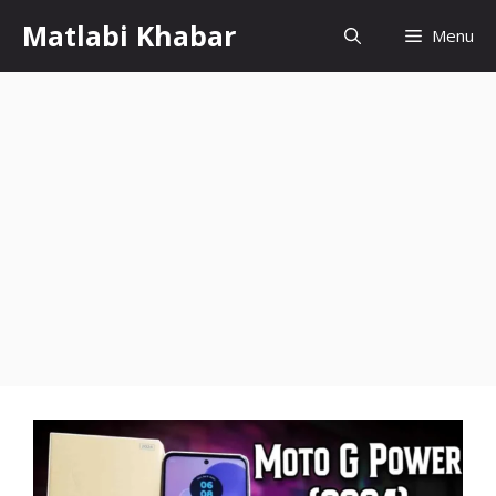
Skip
Matlabi Khabar
Menu
to
content