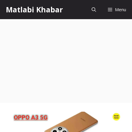
Skip
Matlabi Khabar
Menu
to
content