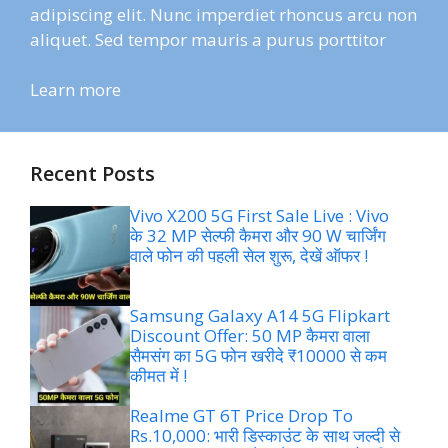
adipiscing elit. Nunc imperdiet rhoncus arcu non
aliquet. Sed tempor mauris a purus porttitor
Learn more
Recent Posts
Vivo X200 5G First Sale Live : Vivo
के 32 MP सेल्फी कैमरा और 90 W चार्जिंग
वाले फोन की पहली सेल शुरू, देखें ऑफर !
Samsung Galaxy A14 5G Flipkart
Discount Offer: 50 MP कैमरा वाला
सैमसंग का 5G फोन खरीदे ₹10000 से कम
कीमत में !
Realme GT 6T Price Drop To
Rs.10,000: भारी डिस्काउंट के साथ जल्दी से