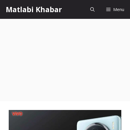
Skip
Matlabi Khabar
Menu
to
content