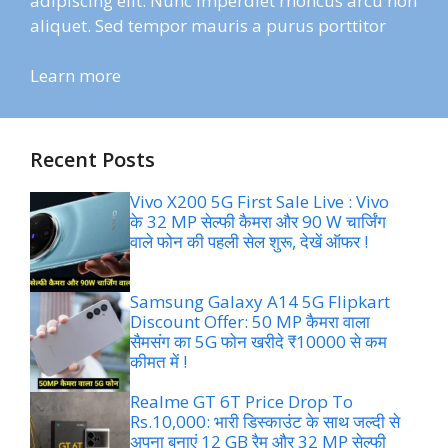
adipiscing elit. Nunc imperdiet rhoncus arcu non
aliquet. Sed tempor mauris a purus porttitor
Learn more
Recent Posts
Vivo X200 5G First Sale Live : Vivo
के 32 MP सेल्फी कैमरा और 90 W चार्जिंग
वाले फोन की पहली सेल शुरू, देखें ऑफर !
Samsung Galaxy A14 5G Flipkart
Discount Offer: 50 MP कैमरा वाला
सैमसंग का 5G फोन खरीदे ₹10000 से कम
कीमत में !
Realme GT 6T Price Drop To
Rs.10,000: भारी डिस्काउंट के साथ जल्दी से
अपना बनाएं 12 GB रैम और 32 MP सेल्फी