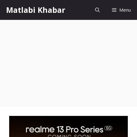
Skip
Matlabi Khabar
Menu
to
content