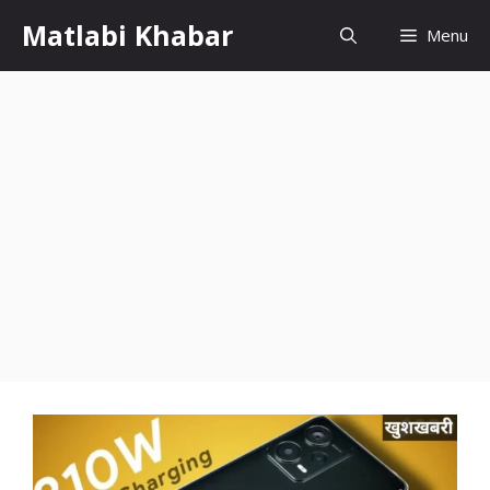
Skip
Matlabi Khabar
Menu
to
content