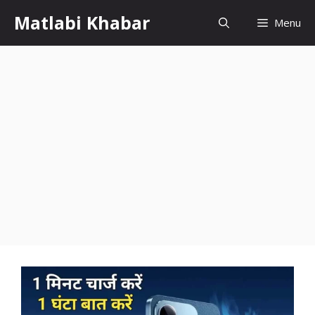
Skip
Matlabi Khabar
Menu
to
content