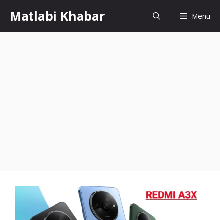
Skip
Matlabi Khabar
Menu
to
content