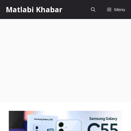
Skip
Matlabi Khabar
Menu
to
content