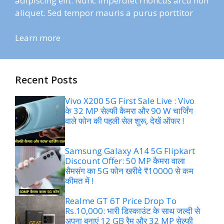
adipiscing elit. Nunc imperdiet rhoncus arcu non
aliquet. Sed tempor mauris a purus porttitor
Learn more
Recent Posts
Vivo X200 5G First Sale Live : Vivo
के 32 MP सेल्फी कैमरा और 90 W चार्जिंग
वाले फोन की पहली सेल शुरू, देखें ऑफर !
Samsung Galaxy A14 5G Flipkart
Discount Offer: 50 MP कैमरा वाला
सैमसंग का 5G फोन खरीदे ₹10000 से कम
कीमत में !
Realme GT 6T Price Drop To
Rs.10,000: भारी डिस्काउंट के साथ जल्दी से
अपना बनाएं 12 GB रैम और 32 MP सेल्फी