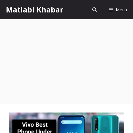
Skip
Matlabi Khabar
Menu
to
content