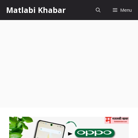
Skip
Matlabi Khabar
Menu
to
content