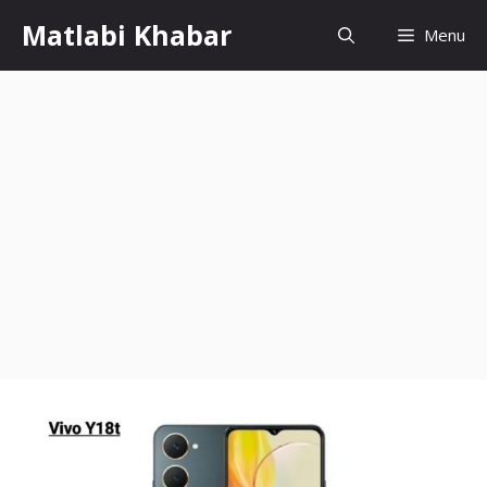
Skip
Matlabi Khabar
Menu
to
content