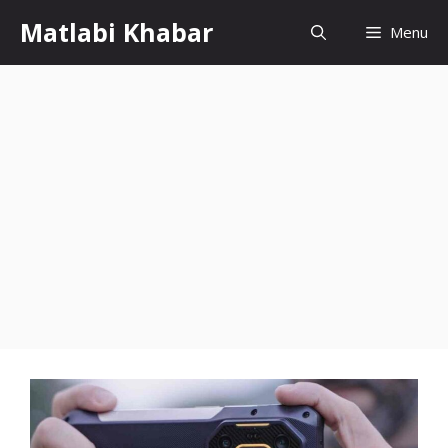
Skip
Matlabi Khabar
Menu
to
content